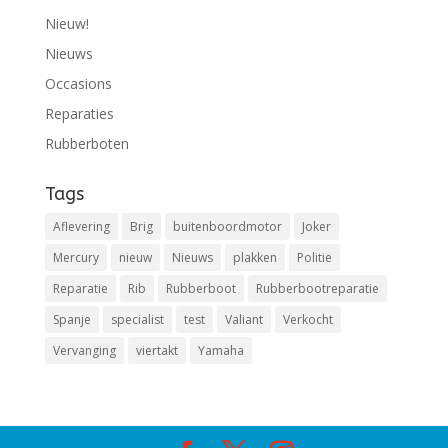
Nieuw!
Nieuws
Occasions
Reparaties
Rubberboten
Tags
Aflevering
Brig
buitenboordmotor
Joker
Mercury
nieuw
Nieuws
plakken
Politie
Reparatie
Rib
Rubberboot
Rubberbootreparatie
Spanje
specialist
test
Valiant
Verkocht
Vervanging
viertakt
Yamaha