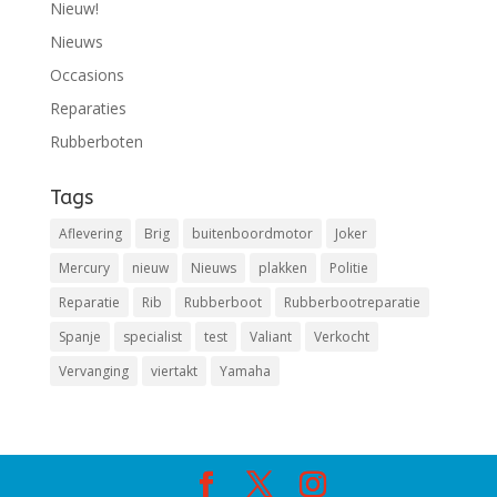
Nieuw!
Nieuws
Occasions
Reparaties
Rubberboten
Tags
Aflevering
Brig
buitenboordmotor
Joker
Mercury
nieuw
Nieuws
plakken
Politie
Reparatie
Rib
Rubberboot
Rubberbootreparatie
Spanje
specialist
test
Valiant
Verkocht
Vervanging
viertakt
Yamaha