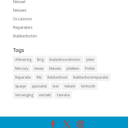
Nieuw!
Nieuws
Occasions
Reparaties
Rubberboten
Tags
Aflevering
Brig
buitenboordmotor
Joker
Mercury
nieuw
Nieuws
plakken
Politie
Reparatie
Rib
Rubberboot
Rubberbootreparatie
Spanje
specialist
test
Valiant
Verkocht
Vervanging
viertakt
Yamaha