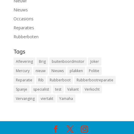
Nieuw!
Nieuws
Occasions
Reparaties
Rubberboten
Tags
Aflevering
Brig
buitenboordmotor
Joker
Mercury
nieuw
Nieuws
plakken
Politie
Reparatie
Rib
Rubberboot
Rubberbootreparatie
Spanje
specialist
test
Valiant
Verkocht
Vervanging
viertakt
Yamaha