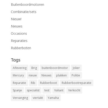
Buitenboordmotoren
Combinatie/sets
Nieuw!
Nieuws
Occasions
Reparaties
Rubberboten
Tags
Aflevering
Brig
buitenboordmotor
Joker
Mercury
nieuw
Nieuws
plakken
Politie
Reparatie
Rib
Rubberboot
Rubberbootreparatie
Spanje
specialist
test
Valiant
Verkocht
Vervanging
viertakt
Yamaha