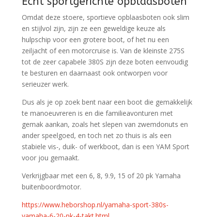
Echt sportgerichte opblaasboten
Omdat deze stoere, sportieve opblaasboten ook slim
en stijlvol zijn, zijn ze een geweldige keuze als
hulpschip voor een grotere boot, of het nu een
zeiljacht of een motorcruise is. Van de kleinste 275S
tot de zeer capabele 380S zijn deze boten eenvoudig
te besturen en daarnaast ook ontworpen voor
serieuzer werk.
Dus als je op zoek bent naar een boot die gemakkelijk
te manoeuvreren is en die familieavonturen met
gemak aankan, zoals het slepen van zwemdonuts en
ander speelgoed, en toch net zo thuis is als een
stabiele vis-, duik- of werkboot, dan is een YAM Sport
voor jou gemaakt.
Verkrijgbaar met een 6, 8, 9.9, 15 of 20 pk Yamaha
buitenboordmotor.
https://www.heborshop.nl/yamaha-sport-380s-
yamaha-6-20-pk-4-takt.html